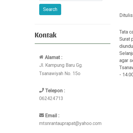
Dituli
Tata c
Kontak
Surat 
diund
Selanj
Alamat :
agar s
Jl. Kampung Baru Gg.
Tsanaw
Tsanawiyah No. 15o
- 14.0
Telepon :
062424713
Email :
mtsnrantauprapat@yahoo.com