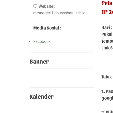
Pela
Website :
TP 2
mtsnegeri1labuhanbatu.sch.id
Hari :
Media Sosial :
Pukul
Tempa
Facebook
Link S
Banner
Tata 
1. Pa
Kalender
googl
2. Kli