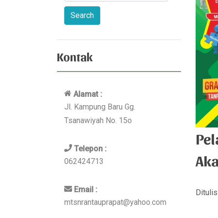
Kontak
Alamat :
Jl. Kampung Baru Gg.
Tsanawiyah No. 15o
Pel
Telepon :
Ak
062424713
Email :
Dituli
mtsnrantauprapat@yahoo.com