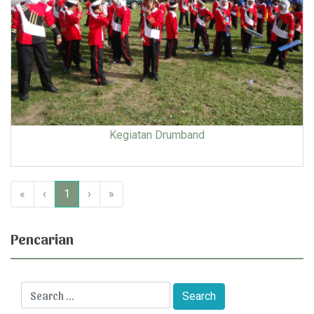
Kegiatan Drumband
«
‹
1
›
»
Pencarian